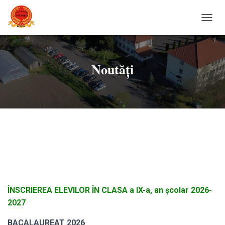
C
O
M
U
T
Noutăți
Ă
N
A
V
I
G
A
R
E
A
ÎNSCRIEREA ELEVILOR ÎN CLASA a IX-a, an școlar 2026-
2027
BACALAUREAT 2026