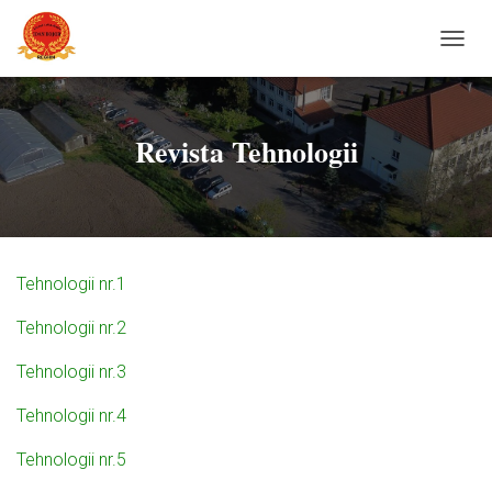
C
O
M
U
T
Revista Tehnologii
Ă
N
A
V
I
G
Tehnologii nr.1
A
R
Tehnologii nr.2
E
A
Tehnologii nr.3
Tehnologii nr.4
Tehnologii nr.5