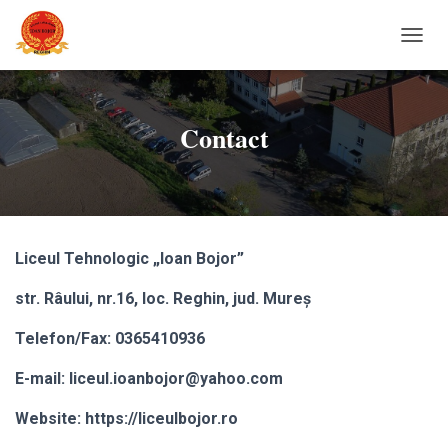
C
O
M
U
T
Contact
Ă
N
A
V
I
G
Liceul Tehnologic „Ioan Bojor”
A
R
str. Râului, nr.16, loc. Reghin, jud. Mureș
E
A
Telefon/Fax: 0365410936
E-mail: liceul.ioanbojor@yahoo.com
Website: https://liceulbojor.ro