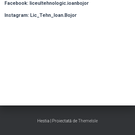
Facebook: liceultehnologic.ioanbojor
Instagram: Lic_Tehn_Ioan.Bojor
Hestia | Proiectată de
ThemeIsle