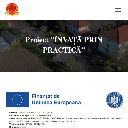
C
O
M
U
T
Proiect ”ÎNVAȚĂ PRIN
Ă
PRACTICĂ”
N
A
V
I
G
A
R
E
A